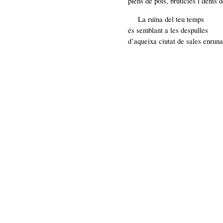
plens de pols, brutícies i dents d
La ruïna del teu temps
és semblant a les despulles
d’aqueixa ciutat de sales enrun