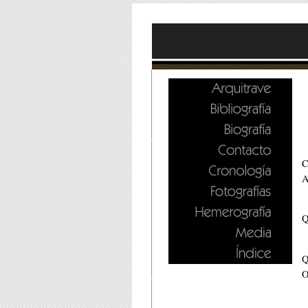
A
Q
Q
O