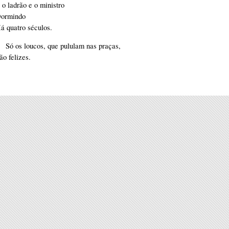
 o ladrão e o ministro
Dormindo
Há quatro séculos.
Só os loucos, que pululam nas praças,
ão felizes.