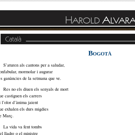
B
OGOTÀ
S’aturen als cantons per a saludar,
onfabular, mormolar i augurar
es ganàncies de la setmana que ve.
Res no els diuen els senyals de mort
ue castiguen els carrers
i l’olor d’ànima jaient
ue exhalen els durs migdies
e Març.
La vida va fent tombs
 el lladre o el ministre