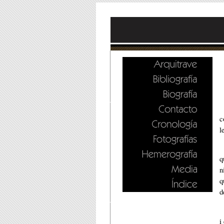
c
l
q
n
q
d
i