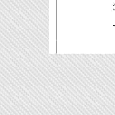
d
q
s