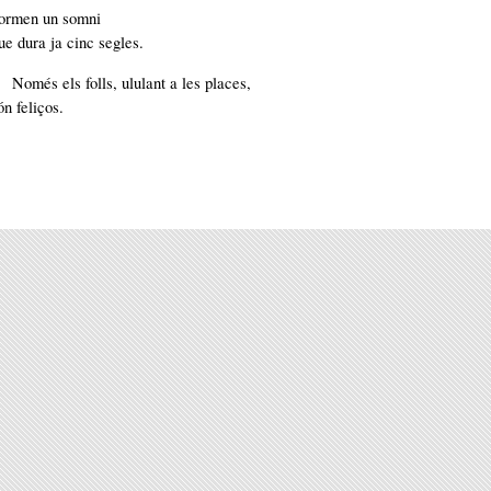
ormen un somni
ue dura ja cinc segles.
Només els folls, ululant a les places,
ón feliços.