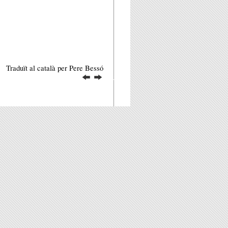
Traduït al català per Pere Bessó